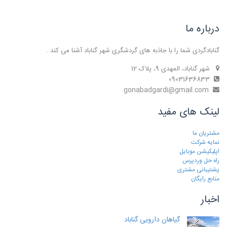
درباره ما
گنابادگردی شما را با جاذبه های گردشگری شهر گناباد آشنا می کند .
شهر گناباد، المهدی 9، پلاک 12
09031636833
gonabadgardi@gmail.com
لینک های مفید
مشتریان ما
نمایه شرکت
اپلیکیشن موبایل
راه حل وردپرس
پشتیبانی مشتری
منابع رایگان
اخبار
گیاهان دارویی گناباد