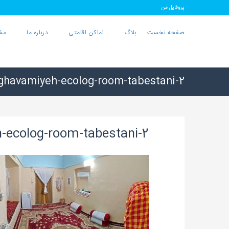
پروفایل من
صفحه نخست
بلاگ
اماکن اقامتی
درباره ما
مش
ghavamiyeh-ecolog-room-tabestani-2
-ecolog-room-tabestani-2