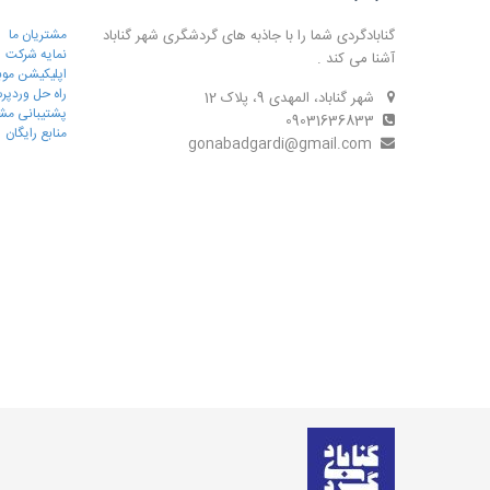
گنابادگردی شما را با جاذبه های گردشگری شهر گناباد
مشتریان ما
نمایه شرکت
آشنا می کند .
اپلیکیشن موب
راه حل وردپ
شهر گناباد، المهدی 9، پلاک 12
پشتیبانی مش
09031636833
منابع رایگان
gonabadgardi@gmail.com