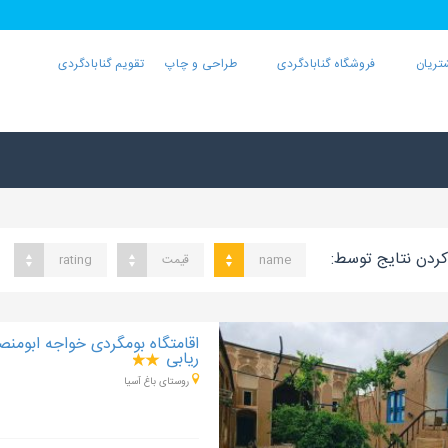
تریان
فروشگاه گنابادگردی
طراحی و چاپ
تقویم گنابادگردی
ردن نتایج توسط:
name
قیمت
rating
اقامتگاه بومگردی خواجه ابومنص
ریابی
روستای باغ آسیا