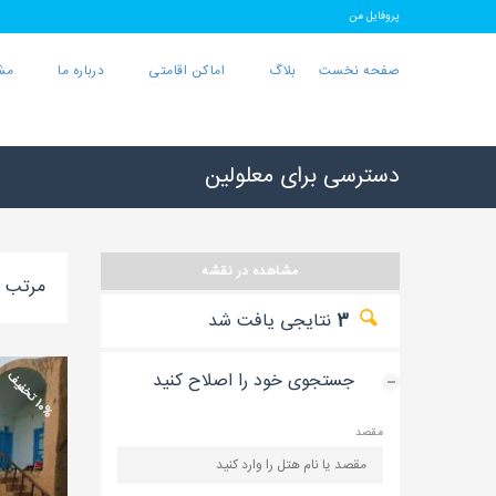
پروفایل من
صفحه نخست
بلاگ
اماکن اقامتی
درباره ما
مش
دسترسی برای معلولین
مشاهده در نقشه
مرتب ک
3
نتایجی یافت شد
جستجوی خود را اصلاح کنید
0
%
ت
خ
ف
ی
1
ف
مقصد