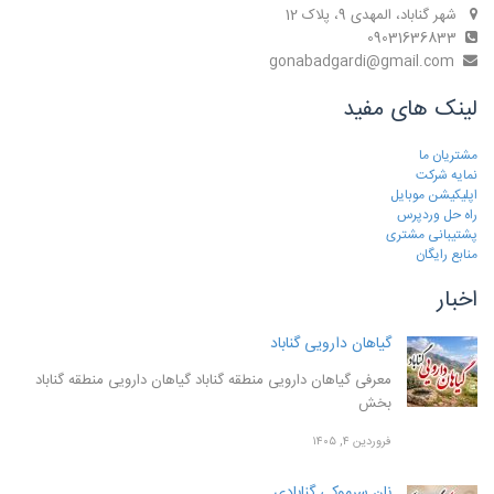
شهر گناباد، المهدی 9، پلاک 12
09031636833
gonabadgardi@gmail.com
لینک های مفید
مشتریان ما
نمایه شرکت
اپلیکیشن موبایل
راه حل وردپرس
پشتیبانی مشتری
منابع رایگان
اخبار
گیاهان دارویی گناباد
معرفی گیاهان دارویی منطقه گناباد گیاهان دارویی منطقه گناباد
بخش
فروردین ۴, ۱۴۰۵
نان سرموکی گنابادی