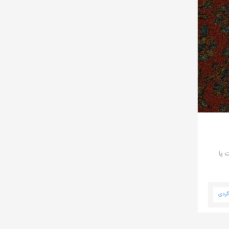
 یا
دگردی