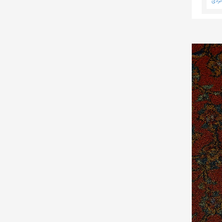
دگردی