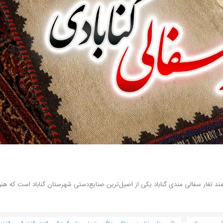
ند تغار سفالی مندی گناباد یکی از اصیل‌ترین صنایع‌دستی شهرستان گناباد است که هن