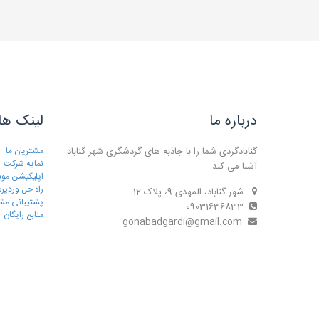
درباره ما
لینک ها
گنابادگردی شما را با جاذبه های گردشگری شهر گناباد
مشتریان ما
نمایه شرکت
آشنا می کند .
اپلیکیشن موب
راه حل وردپ
شهر گناباد، المهدی 9، پلاک 12
پشتیبانی مش
09031636833
منابع رایگان
gonabadgardi@gmail.com