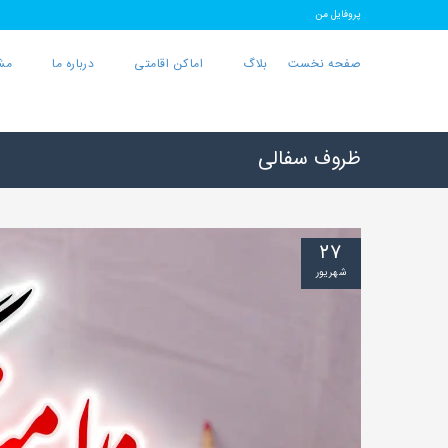
پروفایل من
صفحه نخست
بلاگ
اماکن اقامتی
درباره ما
مش
ظروف سفالی
۲۷
شهریور