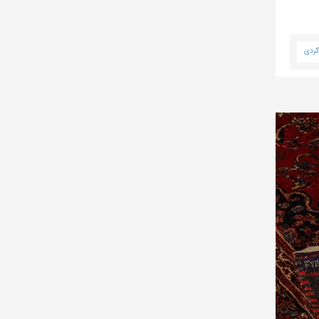
دگردی