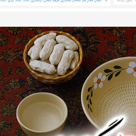
بدون دیدگاه
سفال
,
سفال مند
,
سفالگر
,
سفالگری
,
ظروف سفالی
,
گردشگری
,
گناباد
,
گناباد گردی
,
گنابا