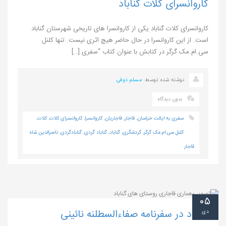
کاروانسرای کلات گناباد
کاروانسرای کلات گناباد یکی از کاروانسرا های تاریخی شهرستان گناباد
است. از این کاروانسرا در حال حاضر هیچ اثری نیست. تنها کلنل
سی.ام.مک گرگر در کتابش با عنوان کتاب “سفری […]
نوشته شده توسط:
مسلم ذوقی
بدون دیدگاه
سفری به ایالت خراسان
,
قاجار
,
قاجاریان
,
کاروانسرا
,
کاروانسرای کلات
,
کلات
,
کلنل سی.ام.مک گرگر
,
گردشگری
,
گناباد
,
گناباد گردی
,
گنابادگردی
,
ناصرالدین شاه
قاجار
۰۵
گناباد در سفرنامه صفاءالسطلنه نائینی
دی