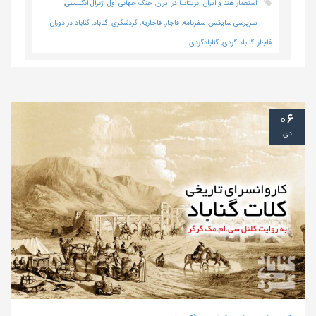
استعمار هند و ایران
,
بریتانیا در ایران
,
جنگ جهانی اول
,
ژنرال انگلیسی
,
سرپرسی سایکس
,
سفرنامه
,
قاجار
,
قاجاریه
,
گردشگری
,
گناباد
,
گناباد در دوران
قاجار
,
گناباد گردی
,
گنابادگردی
۰۶
دی