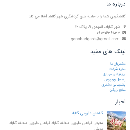
درباره ما
گنابادگردی شما را با جاذبه های گردشگری شهر گناباد آشنا می کند .
شهر گناباد، المهدی 9، پلاک 12
09031636833
gonabadgardi@gmail.com
لینک های مفید
مشتریان ما
نمایه شرکت
اپلیکیشن موبایل
راه حل وردپرس
پشتیبانی مشتری
منابع رایگان
اخبار
گیاهان دارویی گناباد
معرفی گیاهان دارویی منطقه گناباد گیاهان دارویی منطقه گناباد
بخش