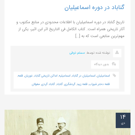
گناباد در دوره اسماعیلیان
تاریخ گناباد در دوره اسماعیلیان با اطلاعات محدودی در منابع مکتوب و
آثار تاریخی همراه است. کتاب الکامل فی التاریخ اثر ابن اثیر، یکی از
مهم‌ترین منابعی است که به […]
نوشته شده توسط:
مسلم ذوقی
بدون دیدگاه
اسماعیلیان
,
اسماعیلیان در گناباد
,
اسماعیلیه
,
اماکن تاریخی گناباد
,
غوریان
,
قلعه
,
قلعه دختر شوراب
,
قلعه زیبد
,
گردشگری
,
گناباد
,
گناباد گردی
,
مغولان
۱۴
دی