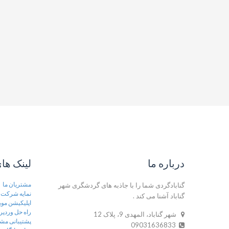
درباره ما
لینک ها
مشتریان ما
گنابادگردی شما را با جاذبه های گردشگری شهر
نمایه شرکت
گناباد آشنا می کند .
اپلیکیشن موب
راه حل وردپ
شهر گناباد، المهدی 9، پلاک 12
پشتیبانی مش
09031636833