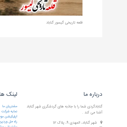
قلعه تاریخی گیسور گناباد
درباره ما
لینک ها
گنابادگردی شما را با جاذبه های گردشگری شهر گناباد
مشتریان ما
نمایه شرکت
آشنا می کند .
اپلیکیشن موب
راه حل وردپ
شهر گناباد، المهدی 9، پلاک 12
پشتیبانی مش