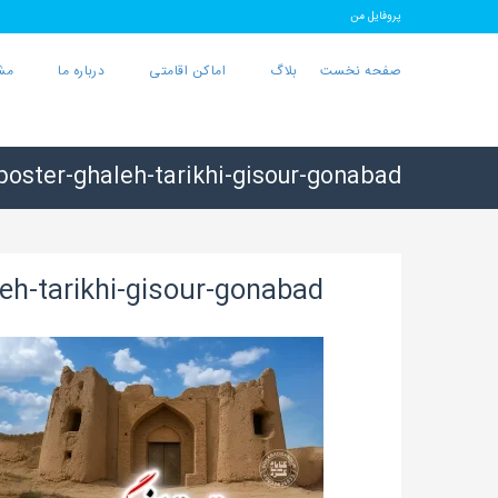
پروفایل من
صفحه نخست
بلاگ
اماکن اقامتی
درباره ما
مش
poster-ghaleh-tarikhi-gisour-gonabad
eh-tarikhi-gisour-gonabad