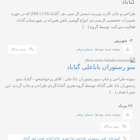
گناباد
طراحی و چاپ کارت ویزیت مستر ال سی دی | گناباد (MR LCD) که در حوزه
تعمیرات تخصصی ال‌سی‌دی انواع گوشی تلفن همراه در شهرستان گناباد
فعالیت می‌کند، توسط گروه […]
۰۳
شهریور
نوشته شده توسط:
مسلم ذوقی
بدون دیدگاه
منو رستوران باباعلی گناباد
نمونه طراحی و چاپ منو رستوران بابا علی ، آقای پرخواشخو – گناباد منو
رستوران بابا علی گناباد توسط گروه هنری گنابادگردی طراحی و چاپ گردید. این
منو با هدف […]
۲۷
مرداد
نوشته شده توسط:
مسلم ذوقی
بدون دیدگاه
آشپزخانه
,
چاپ
,
رستوران
,
طراحی
,
غذا خوری
,
غذای آماده
,
فست فود
,
گناباد
,