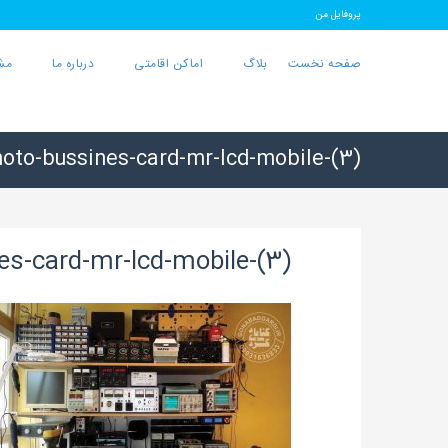
پروفایل من
صفحه نخست
بلاگ
اماکن اقامتی
درباره ما
مش
oto-bussines-card-mr-lcd-mobile-(3)
es-card-mr-lcd-mobile-(3)