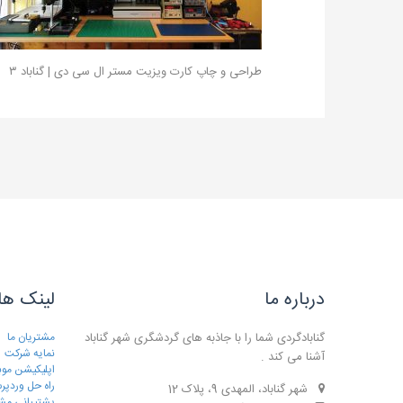
طراحی و چاپ کارت ویزیت مستر ال سی دی | گناباد ۳
درباره ما
لینک ها
گنابادگردی شما را با جاذبه های گردشگری شهر گناباد
مشتریان ما
نمایه شرکت
آشنا می کند .
اپلیکیشن موب
راه حل وردپ
شهر گناباد، المهدی 9، پلاک 12
پشتیبانی مش