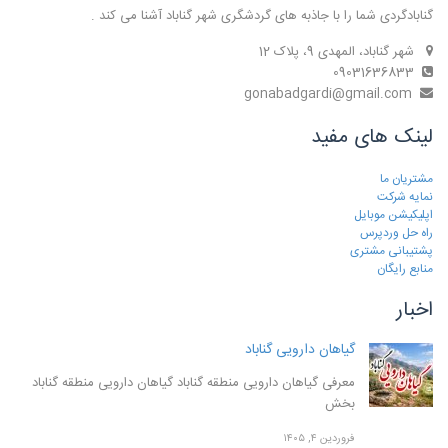
گنابادگردی شما را با جاذبه های گردشگری شهر گناباد آشنا می کند .
شهر گناباد، المهدی 9، پلاک 12
09031636833
gonabadgardi@gmail.com
لینک های مفید
مشتریان ما
نمایه شرکت
اپلیکیشن موبایل
راه حل وردپرس
پشتیبانی مشتری
منابع رایگان
اخبار
گیاهان دارویی گناباد
معرفی گیاهان دارویی منطقه گناباد گیاهان دارویی منطقه گناباد
بخش
فروردین ۴, ۱۴۰۵