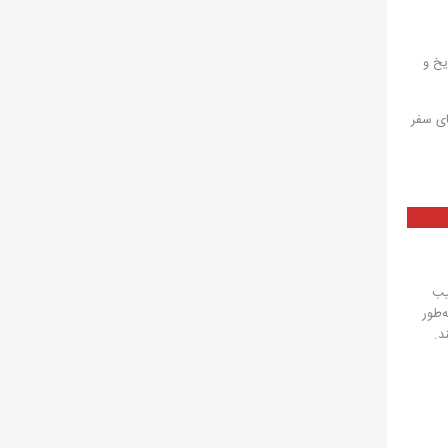
یخ و
ای سفر
یب
ا به‌طور
د.