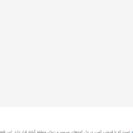
د
است که با قدمتی کهن، در دل کوه‌های سرسبز و زیبای منطقه گناباد قرار دارد. این قلعه