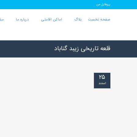
پروفایل من
صفحه نخست
بلاگ
اماکن اقامتی
درباره ما
مش
قلعه تاریخی زیبد گناباد
۲۵
اسفند