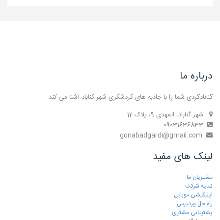
درباره ما
گنابادگردی شما را با جاذبه های گردشگری شهر گناباد آشنا می کند .
شهر گناباد، المهدی 9، پلاک 12
09031636833
gonabadgardi@gmail.com
لینک های مفید
مشتریان ما
نمایه شرکت
اپلیکیشن موبایل
راه حل وردپرس
پشتیبانی مشتری