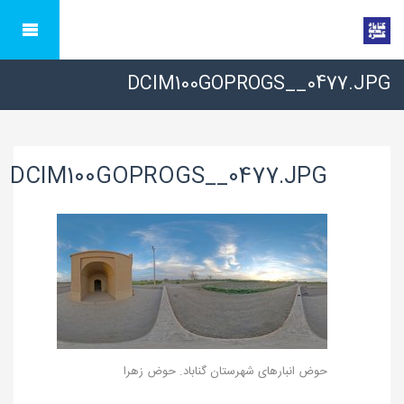
DCIM100GOPROGS__0477.JPG
DCIM100GOPROGS__0477.JPG
حوض‌ انبارهای شهرستان گناباد. حوض زهرا