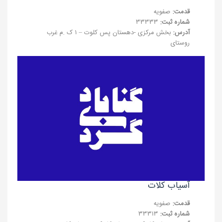
قدمت:
صفویه
شماره ثبت:
۳۳۳۳۳
آدرس:
بخش مرکزی -دهستان پس کلوت – ۱ ک .م غرب
روستای
آسیاب کلات
قدمت:
صفویه
شماره ثبت:
۳۳۳۱۳