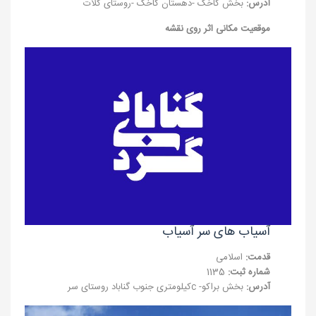
آدرس:
بخش کاخک -دهستان کاخک -روستای کلات
موقعیت مکانی اثر روی نقشه
آسیاب های سر آسیاب
قدمت:
اسلامی
شماره ثبت:
1135
آدرس:
بخش براکو- cکیلومتری جنوب گناباد روستای سر