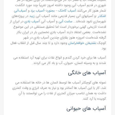
تکنیک سرعت آب یا فشار آب کار می‌کرده‌است در ایران تقریباً در هر
شهری در قدیم آسیاب آبی وجود داشته امروز تقریباً چند مورد انگشت
شمار هنوز کار می‌کنند
آسیاب کاخک
–
بجنورد
–
آسیاب یزد
و
آسیاب‌آبی
اشکذر
-و آسیابهای آبی بسیار قدیمی مانند آسیاب آبی
زیبد
در پروژه‌های
شهرسازی نابود شده‌اند…
ساعت آبی
و آسیاب آبی
آسیاب بادی
در ایران از
قدمت تاریخی کهنی برخوردار است اما تحقیق مستقلی در این موضوع
نشده‌است. بعضی اعتقاد دارند آسیاب بادی نخستین بار در ایران بکار
گرفته شده‌است امروزه هنوز بقایای چندین آسیاب بادی در شهر
کوچک
نشتیفان
خواف
خراسان
وجود دارد و تا چند سال قبل از انقلاب فعال
بود.
آسیاب ها برای خرد کردن گندم و انواع غلات برای تهیه آرد استفاده می
شدند و به وسیله انسان، حیوان، آب و باد کار می کردند.
آسیاب های خانگی
نمونه های کوچکتر آسیاب ها توسط انسان ها در خانه ها استفاده می
شد، کار با این آسیاب ها آسانتر بود و نیاز به صرف انرژی و وقت کمتری
داشت به همان تناسب میزان کمتری از غلات را می توانستند با آن
کوبیده یا آرد کنند.
آسیاب های حیوانی