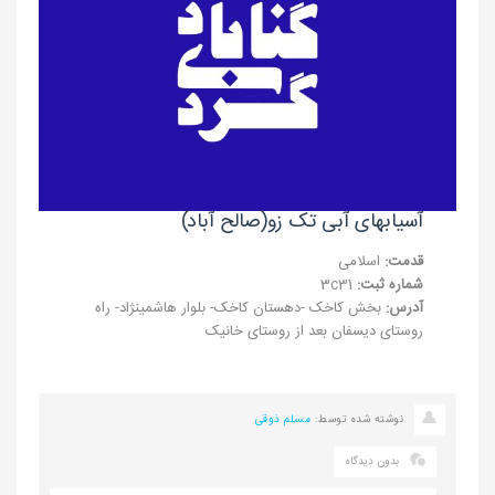
آسیابهای آبی تک زو(صالح آباد)
قدمت:
اسلامی
شماره ثبت:
3c31
آدرس:
بخش کاخک -دهستان کاخک- بلوار هاشمینژاد- راه
روستای دیسفان بعد از روستای خانیک
نوشته شده توسط:
مسلم ذوقی
بدون دیدگاه