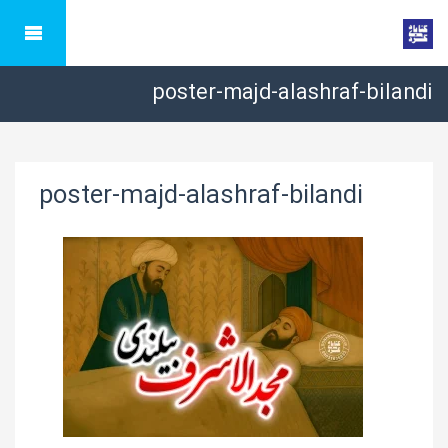
poster-majd-alashraf-bilandi
poster-majd-alashraf-bilandi