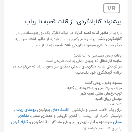
پیشنهاد گنابادگردی؛ از قنات قصبه تا ریاب
بازدید از
مظهر قنات قصبه گناباد
می‌تواند آغازگر یک روز به‌یادماندنی در
گنابادگردی
باشد. پیشنهاد می‌کنیم پس از بازدید از
مظهر قنات
، سری به
دیگر قسمت‌های
مجموعه تاریخی قنات قصبه
بزنید؛ از جمله:
پایاب
(محل دسترسی به آب قنات)
سایت غال‌شغال
، که ورودی اصلی به قنات تاریخی است
در نزدیکی قنات، مکان‌های دیدنی دیگری نیز وجود دارند که می‌توانید در
برنامه
گردشگری
خود بگنجانید:
مسجد جامع تاریخی گناباد
موزه مردم‌شناسی و باستان‌شناسی گناباد
کوچه‌باغ‌های سنتی قصبه شهر
بوستان زیبای قصبه
کلوت قصبه
برای یک اقامت سنتی و دل‌نشین،
اقامتگاه‌های
بوم‌گردی
روستای ریاب
را
فراموش نکنید. این روستا، با
فضای تاریخی و معماری سنتی
،
غذاهای
محلی
خوشمزه
و
آثار تاریخی
، تجربه‌ای ماندگار از
قنات‌گردی
و
گناباد گردی
را برای شما رقم خواهد زد.