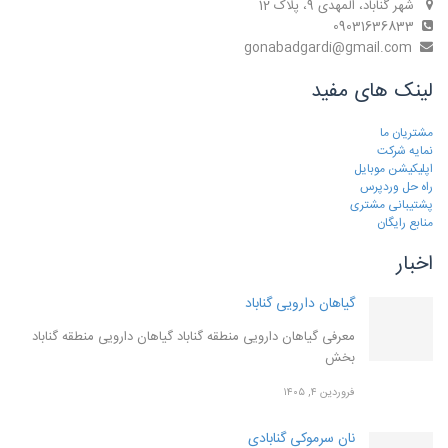
شهر گناباد، المهدی 9، پلاک 12
09031636833
gonabadgardi@gmail.com
لینک های مفید
مشتریان ما
نمایه شرکت
اپلیکیشن موبایل
راه حل وردپرس
پشتیبانی مشتری
منابع رایگان
اخبار
گیاهان دارویی گناباد
معرفی گیاهان دارویی منطقه گناباد گیاهان دارویی منطقه گناباد
بخش
فروردین ۴, ۱۴۰۵
نان سرموکی گنابادی