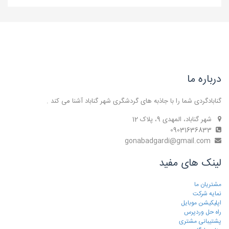
درباره ما
گنابادگردی شما را با جاذبه های گردشگری شهر گناباد آشنا می کند .
شهر گناباد، المهدی 9، پلاک 12
09031636833
gonabadgardi@gmail.com
لینک های مفید
مشتریان ما
نمایه شرکت
اپلیکیشن موبایل
راه حل وردپرس
پشتیبانی مشتری