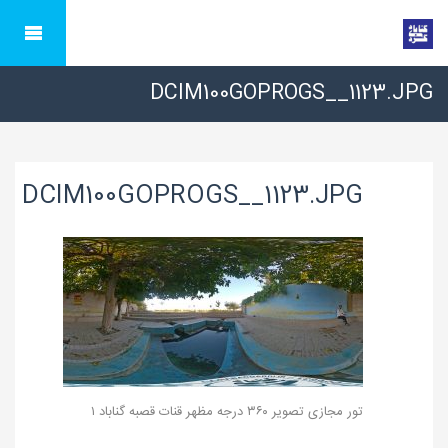
DCIM100GOPROGS__1123.JPG
DCIM100GOPROGS__1123.JPG
تور مجازی تصویر ۳۶۰ درجه مظهر قنات قصبه گناباد ۱