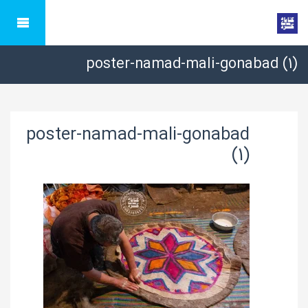
poster-namad-mali-gonabad (1)
poster-namad-mali-gonabad
(1)