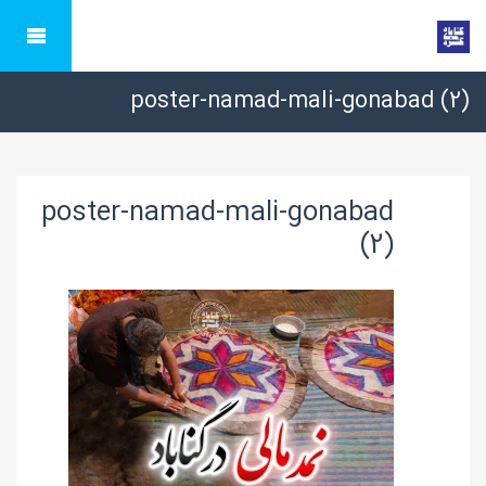
poster-namad-mali-gonabad (2)
poster-namad-mali-gonabad
(2)