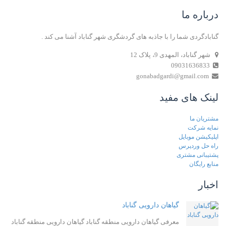
درباره ما
گنابادگردی شما را با جاذبه های گردشگری شهر گناباد آشنا می کند .
شهر گناباد، المهدی 9، پلاک 12
09031636833
gonabadgardi@gmail.com
لینک های مفید
مشتریان ما
نمایه شرکت
اپلیکیشن موبایل
راه حل وردپرس
پشتیبانی مشتری
منابع رایگان
اخبار
گیاهان دارویی گناباد
معرفی گیاهان دارویی منطقه گناباد گیاهان دارویی منطقه گناباد