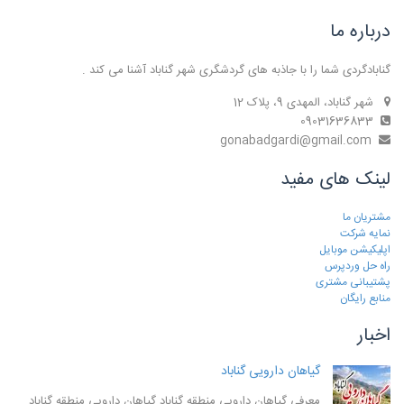
درباره ما
گنابادگردی شما را با جاذبه های گردشگری شهر گناباد آشنا می کند .
شهر گناباد، المهدی 9، پلاک 12
09031636833
gonabadgardi@gmail.com
لینک های مفید
مشتریان ما
نمایه شرکت
اپلیکیشن موبایل
راه حل وردپرس
پشتیبانی مشتری
منابع رایگان
اخبار
گیاهان دارویی گناباد
معرفی گیاهان دارویی منطقه گناباد گیاهان دارویی منطقه گناباد