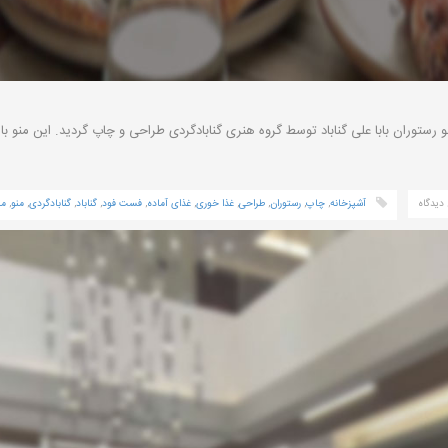
و رستوران بابا علی گناباد توسط گروه هنری گنابادگردی طراحی و چاپ گردید. این منو ب
دیدگاه
آشپزخانه
,
چاپ
,
رستوران
,
طراحی
,
غذا خوری
,
غذای آماده
,
فست فود
,
گناباد
,
گنابادگردی
,
منو
,
من