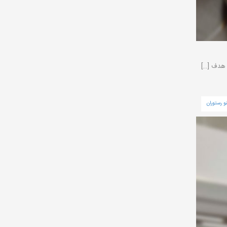
ا هدف […]
و رستوران