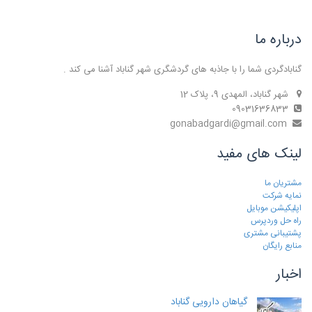
درباره ما
گنابادگردی شما را با جاذبه های گردشگری شهر گناباد آشنا می کند .
شهر گناباد، المهدی 9، پلاک 12
09031636833
gonabadgardi@gmail.com
لینک های مفید
مشتریان ما
نمایه شرکت
اپلیکیشن موبایل
راه حل وردپرس
پشتیبانی مشتری
منابع رایگان
اخبار
گیاهان دارویی گناباد