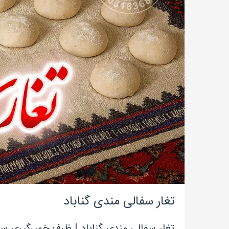
تغار سفالی مندی گناباد
تغار سفالی مندی گناباد | ظرف خمیرگیری سن