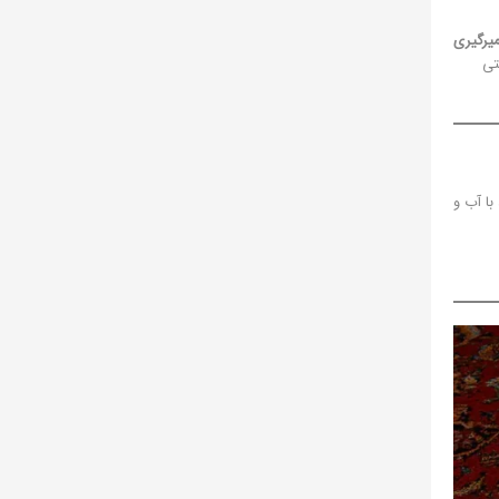
یرگیری
تی
با آب و