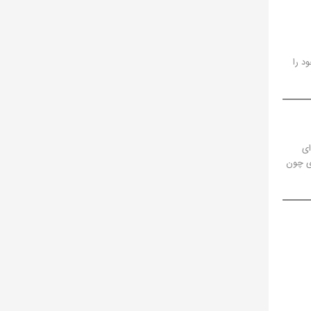
د را
ای
ی چون