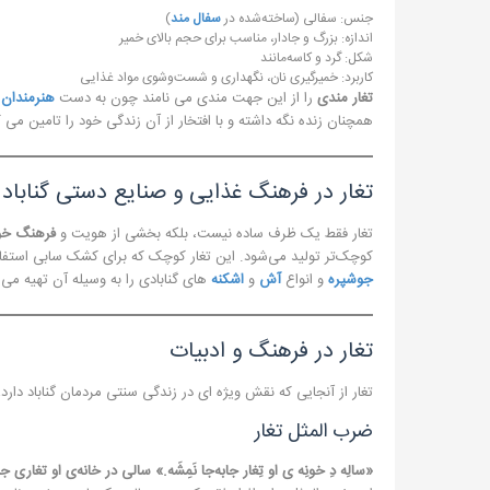
جنس: سفالی (ساخته‌شده در
سفال مند
)
اندازه: بزرگ و جادار، مناسب برای حجم بالای خمیر
شکل: گرد و کاسه‌مانند
کاربرد: خمیرگیری نان، نگهداری و شست‌وشوی مواد غذایی
تغار مندی
را از این جهت مندی می نامند چون به دست
هنرمندان 
همچنان زنده نگه داشته و با افتخار از آن زندگی خود را تامین می ک
تغار در فرهنگ غذایی و صنایع دستی گناباد
تغار فقط یک ظرف ساده نیست، بلکه بخشی از هویت و
فرهنگ خو
کوچک‌تر تولید می‌شود. این تغار کوچک که برای کشک سابی است
جوشپره
و انواع
آش
و
اشکنه
های گنابادی را به وسیله آن تهیه می 
تغار در فرهنگ و ادبیات
تغار از آنجایی که نقش ویژه ای در زندگی سنتی مردمان گناباد دارد
ضرب المثل تغار
«سالِه دِ خونِه‌ ی او تِغار جابه‌جا نَمِشَه.»
سالی در خانه‌ی او تغاری جا