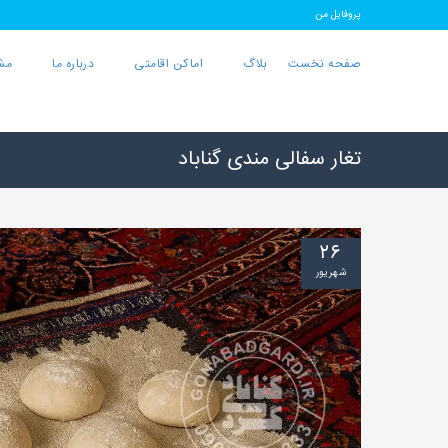
پروفایل من
صفحه نخست
بلاگ
اماکن اقامتی
درباره ما
مش
تغار سفالی مندی گناباد
۲۶
شهریور