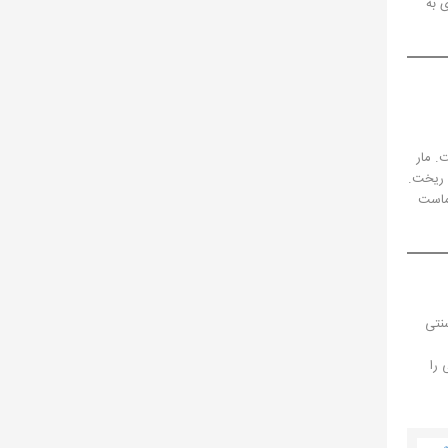
 به
. مار
ن ریخت.
 ماست
نتی
 را