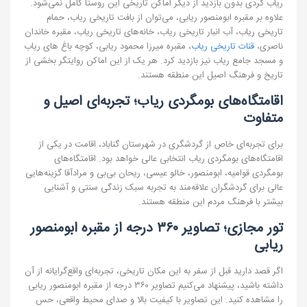
ریاب گردی بدون بازدید از دیگر اماکن تاریخی این روستا کامل نمی‌شود.
علاوه بر مقبره ابومنصور ریابی، می‌توان از بافت تاریخی ریاب، حمام
تاریخی ریاب، آب انبار تاریخی ریاب، خانه‌های تاریخی ریاب، مقبره خاندان
ناصری،
قنات تاریخی ریاب
، مقبره میرزا محمود ریابی، کوچه‌ باغ‌ های ریاب
و مسجد جامع ریاب نیز بازدید کرد. هر یک از این اماکن روایتگر بخشی از
تاریخ و فرهنگ اصیل این منطقه هستند.
اقامتگاه‌های بومگردی ریاب؛ تجربه‌ای اصیل و
متفاوت
برای تجربه‌ای خاص از گردشگری در شهرستان گناباد، اقامت در یکی از
اقامتگاه‌های بومگردی ریاب انتخابی عالی خواهد بود. اقامتگاه‌های
بومگردی قوامیه، ابومنصور، خالو عیسی، ریحان بی‌بی و مرادآقا گزینه‌هایی
عالی برای گردشگران علاقه‌مند به تجربه سبک زندگی سنتی و آشنایی
بیشتر با فرهنگ مردم این منطقه هستند.
تور مجازی؛ تصاویر ۳۶۰ درجه از مقبره ابومنصور
ریابی
اگر قصد دارید قبل از سفر به این مکان تاریخی، تجربه‌ای واقع‌گرایانه از آن
داشته باشید، پیشنهاد می‌کنیم تصاویر ۳۶۰ درجه از مقبره ابومنصور ریابی
را مشاهده کنید. این تصاویر با کیفیت بالا و صدای محیط واقعی، حس