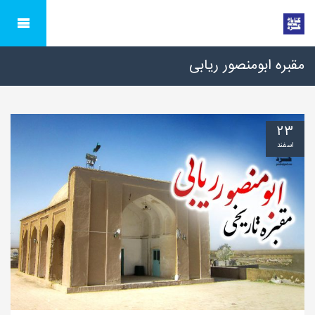
مقبره ابومنصور ریابی
۲۳
اسفند