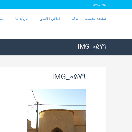
پروفایل من
صفحه نخست
بلاگ
اماکن اقامتی
درباره ما
مش
IMG_0579
IMG_0579