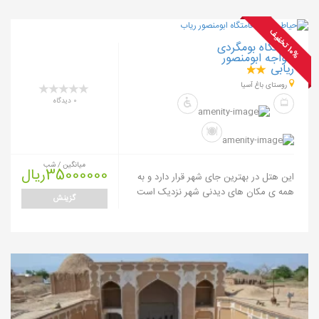
0
%
ت
خ
ف
ی
اقامتگاه بومگردی
1
ف
خواجه ابومنصور
ریابی
روستای باغ آسیا
0 دیدگاه
میانگین / شب
35000000ریال
این هتل در بهترین جای شهر قرار دارد و به
همه ی مکان های دیدنی شهر نزدیک است
گزینش