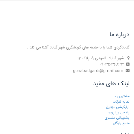
درباره ما
گنابادگردی شما را با جاذبه های گردشگری شهر گناباد آشنا می کند .
شهر گناباد، المهدی 9، پلاک 12
09031636833
gonabadgardi@gmail.com
لینک های مفید
مشتریان ما
نمایه شرکت
اپلیکیشن موبایل
راه حل وردپرس
پشتیبانی مشتری
منابع رایگان