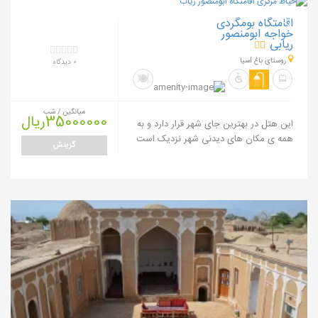
0
%
ت
خ
ف
ی
اقامتگاه بومگردی
1
ف
خواجه ابومنصور
ریابی
روستای باغ آسیا
0 دیدگاه
میانگین / شب
35000000ریال
این هتل در بهترین جای شهر قرار دارد و به
همه ی مکان های دیدنی شهر نزدیک است
گزینش