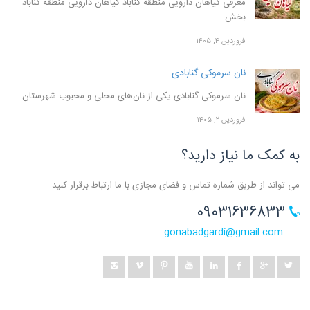
معرفی گیاهان دارویی منطقه گناباد گیاهان دارویی منطقه گناباد
بخش
فروردین ۴, ۱۴۰۵
نان سرموکی گنابادی
نان سرموکی گنابادی یکی از نان‌های محلی و محبوب شهرستان
فروردین ۲, ۱۴۰۵
به کمک ما نیاز دارید؟
می تواند از طریق شماره تماس و فضای مجازی با ما ارتباط برقرار کنید.
09031636833
gonabadgardi@gmail.com