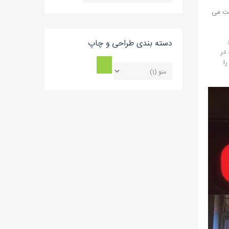
بلاگ
یت می
دسته بندی طراحی و چاپ
 در
را