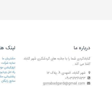
درباره ما
لینک ها
گنابادگردی شما را با جاذبه های گردشگری شهر گناباد
مشتریان ما
نمایه شرکت
آشنا می کند .
اپلیکیشن موب
راه حل وردپ
شهر گناباد، المهدی 9، پلاک 12
پشتیبانی مش
09031636833
منابع رایگان
gonabadgardi@gmail.com