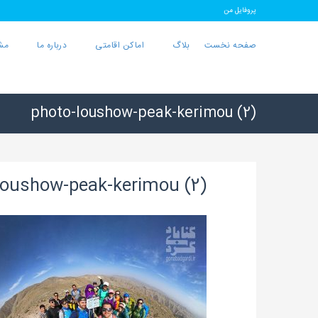
پروفایل من
صفحه نخست
بلاگ
اماکن اقامتی
درباره ما
مش
photo-loushow-peak-kerimou (2)
loushow-peak-kerimou (2)