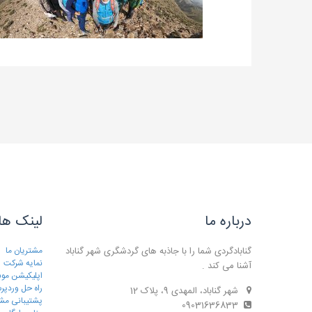
درباره ما
لینک ها
گنابادگردی شما را با جاذبه های گردشگری شهر گناباد
مشتریان ما
نمایه شرکت
آشنا می کند .
اپلیکیشن موب
راه حل وردپ
شهر گناباد، المهدی 9، پلاک 12
پشتیبانی مش
09031636833