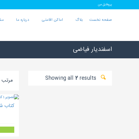
پروفایل من
صفحه نخست
بلاگ
اماکن اقامتی
درباره ما
مش
اسفندیار فیاضی
2
results
Showing all
مرتب ک
کتاب شع