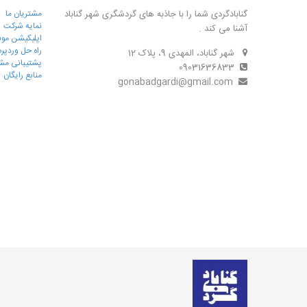
گنابادگردی شما را با جاذبه های گردشگری شهر گناباد
مشتریان ما
نمایه شرکت
آشنا می کند .
اپلیکیشن موب
راه حل وردپ
شهر گناباد، المهدی 9، پلاک 12
پشتیبانی مش
09031636833
منابع رایگان
gonabadgardi@gmail.com