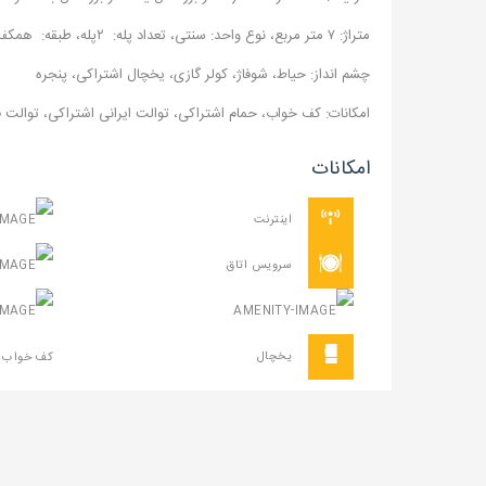
متراژ: ۷ متر مربع، نوع واحد: سنتی، تعداد پله: ۲پله، طبقه: همکف
چشم انداز: حیاط، شوفاژ، کولر گازی، یخچال اشتراکی، پنجره
امکانات: کف خواب، حمام اشتراکی، توالت ایرانی اشتراکی، توالت 
امکانات
اینترنت
سرویس اتاق
حمام ایران
سرویس بهدا
یخچال
شوفاژ
کف خواب (