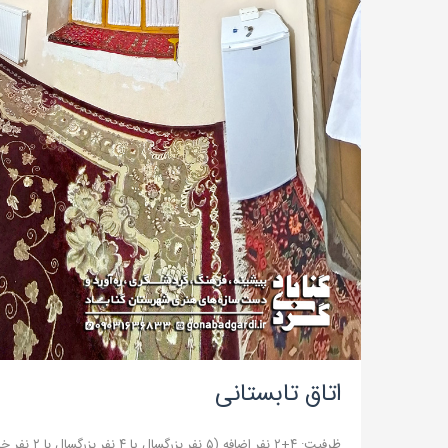
اتاق تابستانی
ظرفیت: ۴+۲ نفر اضافه (۵ نفر بزرگسال یا ۴ نفر بزرگسال با ۲ نفر خردسال)