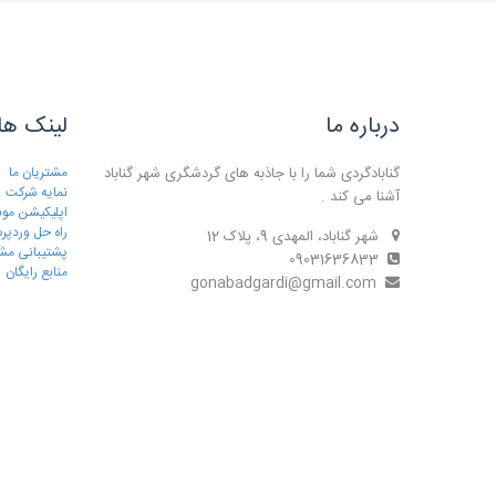
درباره ما
لینک ها
گنابادگردی شما را با جاذبه های گردشگری شهر گناباد
مشتریان ما
نمایه شرکت
آشنا می کند .
اپلیکیشن موب
راه حل وردپ
شهر گناباد، المهدی 9، پلاک 12
پشتیبانی مش
09031636833
منابع رایگان
gonabadgardi@gmail.com