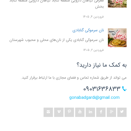
معرفی گیاهان دارویی منطقه گناباد گیاهان دارویی منطقه گناباد
بخش
فروردین ۴, ۱۴۰۵
نان سرموکی گنابادی
نان سرموکی گنابادی یکی از نان‌های محلی و محبوب شهرستان
فروردین ۲, ۱۴۰۵
به کمک ما نیاز دارید؟
می تواند از طریق شماره تماس و فضای مجازی با ما ارتباط برقرار کنید.
09031636833
gonabadgardi@gmail.com