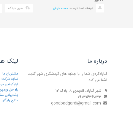
۲۳
تیر
نوشته شده توسط:
مسلم ذوقی
بدون دیدگاه
درباره ما
لینک ها
گنابادگردی شما را با جاذبه های گردشگری شهر گناباد
مشتریان ما
نمایه شرکت
آشنا می کند .
اپلیکیشن موب
راه حل وردپ
شهر گناباد، المهدی 9، پلاک 12
پشتیبانی مش
09031636833
منابع رایگان
gonabadgardi@gmail.com