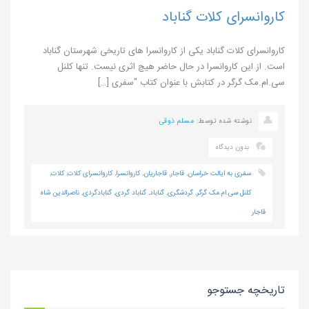
کاروانسرای کلات گناباد
کاروانسرای کلات گناباد یکی از کاروانسرا های تاریخی شهرستان گناباد
است. از این کاروانسرا در حال حاضر هیچ اثری نیست. تنها کلنل
سی.ام.مک گرگر در کتابش با عنوان کتاب “سفری […]
نوشته شده توسط:
مسلم ذوقی
بدون دیدگاه
سفری به ایالت خراسان
,
قاجار
,
قاجاریان
,
کاروانسرا
,
کاروانسرای کلات
,
کلات
,
کلنل سی.ام.مک گرگر
,
گردشگری
,
گناباد
,
گناباد گردی
,
گنابادگردی
,
ناصرالدین شاه
قاجار
تاریخچه جستوجو