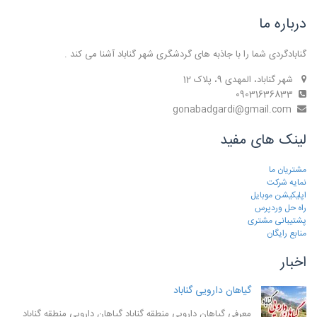
درباره ما
گنابادگردی شما را با جاذبه های گردشگری شهر گناباد آشنا می کند .
شهر گناباد، المهدی 9، پلاک 12
09031636833
gonabadgardi@gmail.com
لینک های مفید
مشتریان ما
نمایه شرکت
اپلیکیشن موبایل
راه حل وردپرس
پشتیبانی مشتری
منابع رایگان
اخبار
گیاهان دارویی گناباد
معرفی گیاهان دارویی منطقه گناباد گیاهان دارویی منطقه گناباد