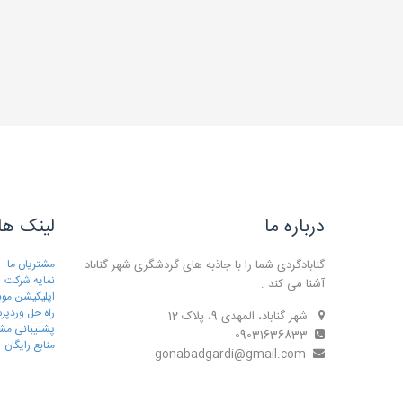
درباره ما
لینک ها
گنابادگردی شما را با جاذبه های گردشگری شهر گناباد
مشتریان ما
نمایه شرکت
آشنا می کند .
اپلیکیشن موب
راه حل وردپ
شهر گناباد، المهدی 9، پلاک 12
پشتیبانی مش
09031636833
منابع رایگان
gonabadgardi@gmail.com