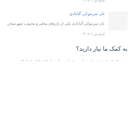
نان سرموکی گنابادی
نان سرموکی گنابادی یکی از نان‌های محلی و محبوب شهرستان
فروردین ۲, ۱۴۰۵
به کمک ما نیاز دارید؟
می تواند از طریق شماره تماس و فضای مجازی با ما ارتباط برقرار کنید.
09031636833
gonabadgardi@gmail.com