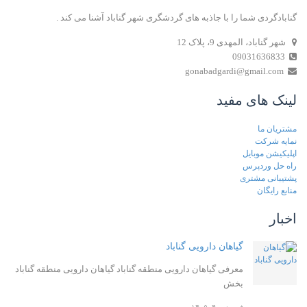
گنابادگردی شما را با جاذبه های گردشگری شهر گناباد آشنا می کند .
شهر گناباد، المهدی 9، پلاک 12
09031636833
gonabadgardi@gmail.com
لینک های مفید
مشتریان ما
نمایه شرکت
اپلیکیشن موبایل
راه حل وردپرس
پشتیبانی مشتری
منابع رایگان
اخبار
گیاهان دارویی گناباد
معرفی گیاهان دارویی منطقه گناباد گیاهان دارویی منطقه گناباد
بخش
فروردین ۴, ۱۴۰۵