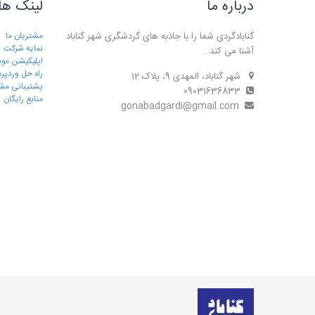
درباره ما
لینک ها
گنابادگردی شما را با جاذبه های گردشگری شهر گناباد
مشتریان ما
نمایه شرکت
آشنا می کند .
اپلیکیشن موب
راه حل وردپ
شهر گناباد، المهدی 9، پلاک 12
پشتیبانی مش
09031636833
منابع رایگان
gonabadgardi@gmail.com