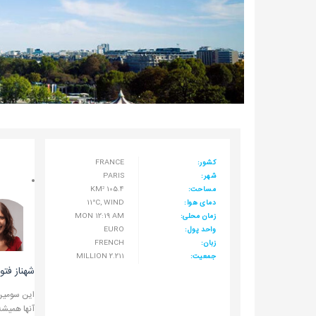
کشور:
FRANCE
شهر:
PARIS
مساحت:
105.4 KM²
دمای هوا:
11°C, WIND
زمان محلی:
MON 12:19 AM
واحد پول:
EURO
زبان:
FRENCH
جمعیت:
2.211 MILLION
شهناز فت
آنها همیشه