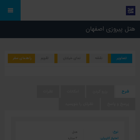
هتل پیروزی اصفهان
تصاویر
نقشه
نمای خیابان
تقویم
راهنمای سفر
شرح
رزرو کردن
امکانات
نظرات
پرسخ و پاسخ
نظرتان را بنویسید
نوع:
هتل
امتیاز کاربران:
4 ستاره