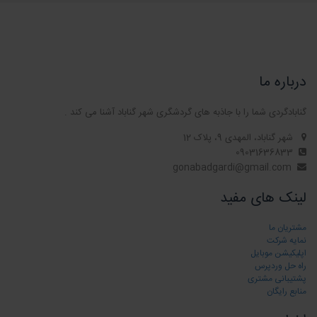
درباره ما
گنابادگردی شما را با جاذبه های گردشگری شهر گناباد آشنا می کند .
شهر گناباد، المهدی 9، پلاک 12
09031636833
gonabadgardi@gmail.com
لینک های مفید
مشتریان ما
نمایه شرکت
اپلیکیشن موبایل
راه حل وردپرس
پشتیبانی مشتری
منابع رایگان