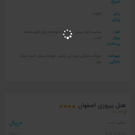
شروع:
زمان
12pm
پایان:
لغو /
سیاست لغو و پیش پرداخت با توجه به نوع اتاق متفاوت
پیش
است.
پرداخت:
حیوانات
حیوانات خانگی مجاز می باشند. اتهامات ممکن است اعمال
خانگی:
شود
هتل پیروزی اصفهان
58, 50
0ریال
میانگین / شب
0 دیدگاه