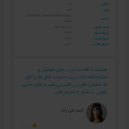
کشور:
50
شهر:
58
ISFAHAN, ISFAHAN PROVINCE,
آدرس:
IRAN
شماره تلفن:
09146056895
تاریخ شروع:
4PM
تاریخ پایان:
12PM
حداقل اقامت:
2 شب
 هتل
همیشه با اقامت من در هتل هیلتون و
این هتل از
تون
استراحتگاه لذت ببرید، خدمات اتاق بالا و اتاق
ها، نمایش های بی نظیر بی نظیر و لوازم جانبی
لوکس. با تشکر از تجربه عالی
کیمیا علی زاده