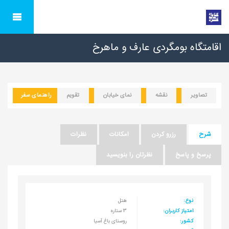
اقامتگاه بومگردی عارف و ماهرخ
تصاویر
نقشه
نمای خیابان
تقویم
راهنمای سفر
شرح
رزرو کردن
امکانات
نظرات
پرسخ و پاسخ
نظرتان را بنویسید
نوع:
هتل
امتیاز کاربران:
3 ستاره
کشور:
روستای باغ آسیا