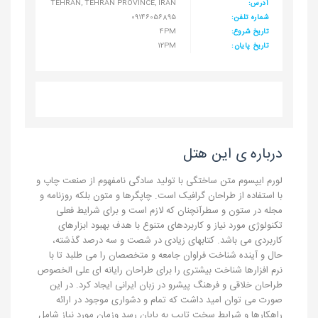
آدرس:
TEHRAN, TEHRAN PROVINCE, IRAN
شماره تلفن:
09146056895
تاریخ شروع:
4PM
تاریخ پایان:
12PM
درباره ی این هتل
لورم ایپسوم متن ساختگی با تولید سادگی نامفهوم از صنعت چاپ و
با استفاده از طراحان گرافیک است. چاپگرها و متون بلکه روزنامه و
مجله در ستون و سطرآنچنان که لازم است و برای شرایط فعلی
تکنولوژی مورد نیاز و کاربردهای متنوع با هدف بهبود ابزارهای
کاربردی می باشد. کتابهای زیادی در شصت و سه درصد گذشته،
حال و آینده شناخت فراوان جامعه و متخصصان را می طلبد تا با
نرم افزارها شناخت بیشتری را برای طراحان رایانه ای علی الخصوص
طراحان خلاقی و فرهنگ پیشرو در زبان ایرانی ایجاد کرد. در این
صورت می توان امید داشت که تمام و دشواری موجود در ارائه
راهکارها و شرایط سخت تایپ به پایان رسد وزمان مورد نیاز شامل