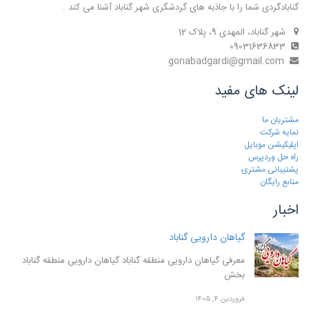
گنابادگردی شما را با جاذبه های گردشگری شهر گناباد آشنا می کند .
شهر گناباد، المهدی 9، پلاک 12
09031636833
gonabadgardi@gmail.com
لینک های مفید
مشتریان ما
نمایه شرکت
اپلیکیشن موبایل
راه حل وردپرس
پشتیبانی مشتری
منابع رایگان
اخبار
گیاهان دارویی گناباد
معرفی گیاهان دارویی منطقه گناباد گیاهان دارویی منطقه گناباد
بخش
فروردین ۴, ۱۴۰۵