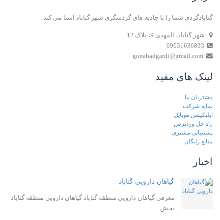
گنابادگردی شما را با جاذبه های گردشگری شهر گناباد آشنا می کند .
شهر گناباد، المهدی 9، پلاک 12
09031636833
gonabadgardi@gmail.com
لینک های مفید
مشتریان ما
نمایه شرکت
اپلیکیشن موبایل
راه حل وردپرس
پشتیبانی مشتری
منابع رایگان
اخبار
گیاهان دارویی گناباد
معرفی گیاهان دارویی منطقه گناباد گیاهان دارویی منطقه گناباد
بخش