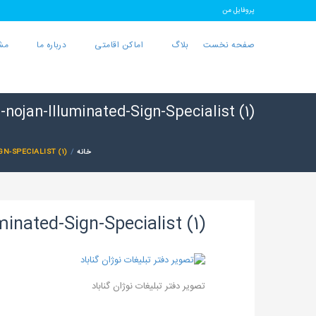
پروفایل من
صفحه نخست
بلاگ
اماکن اقامتی
درباره ما
مش
nojan-Illuminated-Sign-Specialist (1)
خانه
-SPECIALIST (1)
inated-Sign-Specialist (1)
تصویر دفتر تبلیغات نوژان گناباد