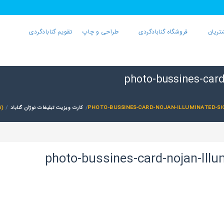
تریان
فروشگاه گنابادگردی
طراحی و چاپ
تقویم گنابادگردی
photo-bussines-card-
PHOTO-BUSSINES-CARD-NOJAN-ILLUMINATED-SIGN
کارت ویزیت تبلیغات نوژان گناباد
)
photo-bussines-card-nojan-Illum