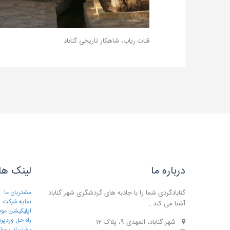
قنات ریاب، شاهکار تاریخی گناباد
درباره ما
لینک ها
گنابادگردی شما را با جاذبه های گردشگری شهر گناباد
مشتریان ما
نمایه شرکت
آشنا می کند .
اپلیکیشن موب
راه حل وردپ
شهر گناباد، المهدی 9، پلاک 12
پشتیبانی مش