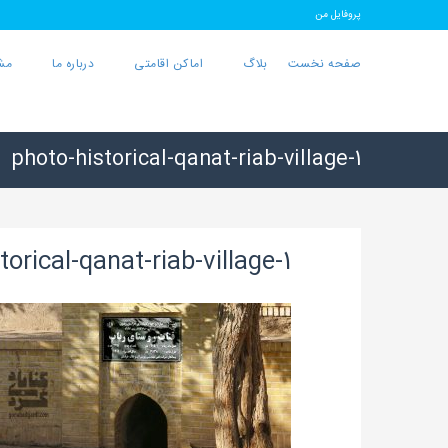
پروفایل من
صفحه نخست
بلاگ
اماکن اقامتی
درباره ما
مش
photo-historical-qanat-riab-village-1
torical-qanat-riab-village-1