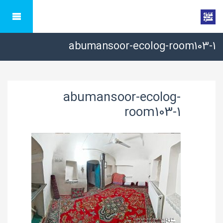
abumansoor-ecolog-room103-1
abumansoor-ecolog-
room103-1