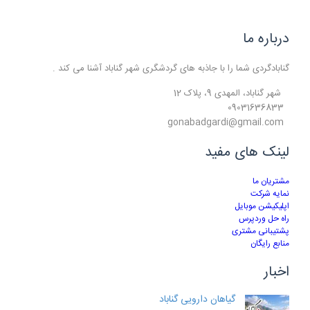
درباره ما
گنابادگردی شما را با جاذبه های گردشگری شهر گناباد آشنا می کند .
شهر گناباد، المهدی 9، پلاک 12
09031636833
gonabadgardi@gmail.com
لینک های مفید
مشتریان ما
نمایه شرکت
اپلیکیشن موبایل
راه حل وردپرس
پشتیبانی مشتری
منابع رایگان
اخبار
گیاهان دارویی گناباد