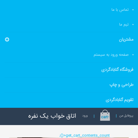
تماس با ما
تیم ما
مشتریان
صفحه ورود به سیستم
فروشگاه گنابادگردی
طراحی و چاپ
تقویم گنابادگردی
اتاق خواب یک نفره
پروفایل من
ورود
cart-
>get_cart_contents_count();