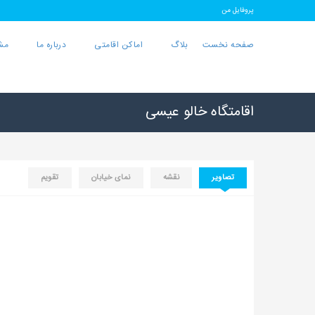
پروفایل من
صفحه نخست
بلاگ
اماکن اقامتی
درباره ما
مش
اقامتگاه خالو عیسی
تصاویر
نقشه
نمای خیابان
تقویم