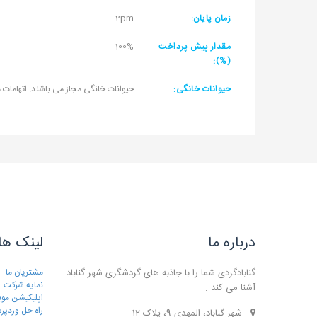
زمان پایان:
2pm
مقدار پیش پرداخت
100%
(%):
حیوانات خانگی:
حیوانات خانگی مجاز می باشند. اتهامات
درباره ما
لینک ها
گنابادگردی شما را با جاذبه های گردشگری شهر گناباد
مشتریان ما
نمایه شرکت
آشنا می کند .
اپلیکیشن موب
راه حل وردپ
شهر گناباد، المهدی 9، پلاک 12