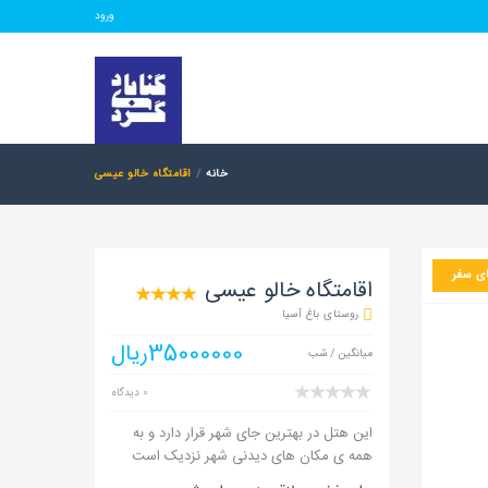
ورود
خانه
اقامتگاه خالو عیسی
ی سفر
اقامتگاه خالو عیسی
روستای باغ آسیا
35000000ریال
میانگین / شب
0 دیدگاه
این هتل در بهترین جای شهر قرار دارد و به
همه ی مکان های دیدنی شهر نزدیک است