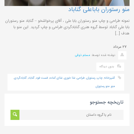
منو رستوران باباعلی گناباد
نمونه طراحی و چاپ منو رستوران بابا علی ، آقای پرخواشخو – گناباد منو رستوران
بابا علی گناباد توسط گروه هنری گنابادگردی طراحی و چاپ گردید. این منو با
هدف […]
۲۷
مرداد
نوشته شده توسط:
مسلم ذوقی
بدون دیدگاه
آشپزخانه
,
چاپ
,
رستوران
,
طراحی
,
غذا خوری
,
غذای آماده
,
فست فود
,
گناباد
,
گنابادگردی
,
منو
,
منو رستوران
تاریخچه جستوجو