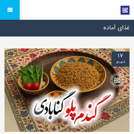
غذای آماده
۱۷
شهریور