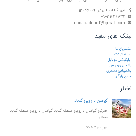
شهر گناباد، المهدی 9، پلاک 12
09031636833
gonabadgardi@gmail.com
لینک های مفید
مشتریان ما
نمایه شرکت
اپلیکیشن موبایل
راه حل وردپرس
پشتیبانی مشتری
منابع رایگان
اخبار
گیاهان دارویی گناباد
معرفی گیاهان دارویی منطقه گناباد گیاهان دارویی منطقه گناباد
بخش
فروردین ۴, ۱۴۰۵