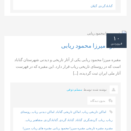
گنابادگردی
,
گیلان
۱۰
فروردین
مقبره میرزا محمود ریابی
مقبره میرزا محمود ریابی یکی از آثار تاریخی و دیدنی شهرستان گناباد
است که در روستای تاریخی ریاب قرار دارد. این مقبره که در فهرست
آثار ملی ایران ثبت گردیده، […]
نوشته شده توسط:
مسلم ذوقی
بدون دیدگاه
اماکن تاریخی ریاب
,
اماکن تاریخی گناباد
,
اماکن دیدنی ریاب
,
روستای
ریاب
,
ریاب
,
گردشگری
,
گناباد
,
گناباد گردی
,
گنابادگردی
,
مشاهیر ریاب
,
مقبره
,
مقبره تاریخی
,
مقبره میرزا محمود ریابی
,
مقبره های ریاب
,
میرزا