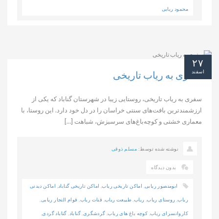
محمود ریابی
۲۷
اسفند
سفری به ریاب تاریخی
سفری به ریاب تاریخی، روستایی زیبا در شهرستان گناباد که یکی از
ارزشمندترین بافت‌های سنتی خراسان را در دل خود دارد. این روستا، با
معماری خشتی و کوچه‌باغ‌های سرسبزش، شباهت […]
نوشته شده توسط:
مسلم ذوقی
بدون دیدگاه
ابومنصور ریابی
,
اماکن تاریخی ریاب
,
اماکن تاریخی گناباد
,
اماکن دیدنی
ریاب
,
روستای ریاب
,
ریاب
,
طبیعت ریاب
,
قنات ریاب
,
قوام التجار ریابی
,
کاروانسرای ریاب
,
کوچه باغ های ریاب
,
گردشگری
,
گناباد
,
گناباد گردی
,