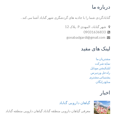
درباره ما
گنابادگردی شما را با جاذبه های گردشگری شهر گناباد آشنا می کند .
شهر گناباد، المهدی 9، پلاک 12
09031636833
gonabadgardi@gmail.com
لینک های مفید
مشتریان ما
نمایه شرکت
اپلیکیشن موبایل
راه حل وردپرس
پشتیبانی مشتری
منابع رایگان
اخبار
گیاهان دارویی گناباد
معرفی گیاهان دارویی منطقه گناباد گیاهان دارویی منطقه گناباد