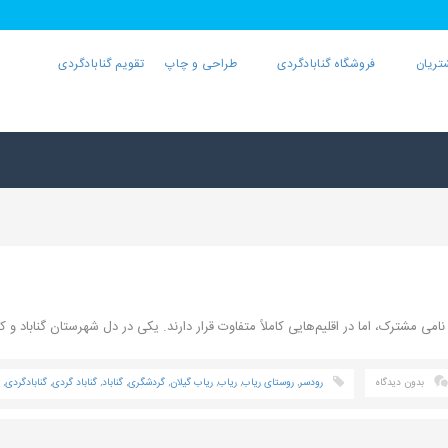
تریان
فروشگاه گنابادگردی
طراحی و چاپ
تقویم گنابادگردی
می مشترک، اما در اقلیم‌هایی کاملاً متفاوت قرار دارند. یکی در دل شهرستان گناباد و کو
بدون دیدگاه
رودسر
,
روستای ریاب
,
ریاب
,
ریاب گیلان
,
گردشگری
,
گناباد
,
گناباد گردی
,
گنابادگردی
,