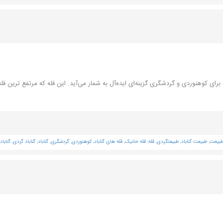
رای کوهنوردی و گردشگری گزینه‌ای ایده‌آل به شمار می‌آید. این قله که مرتفع ترین قله 
بیعت
,
طبیعت گناباد
,
طبیعتگردی
,
قله
,
قله خانیک
,
قله های گناباد
,
کوهنوردی
,
گردشگری
,
گناباد
,
گناباد گردی
,
گنابا