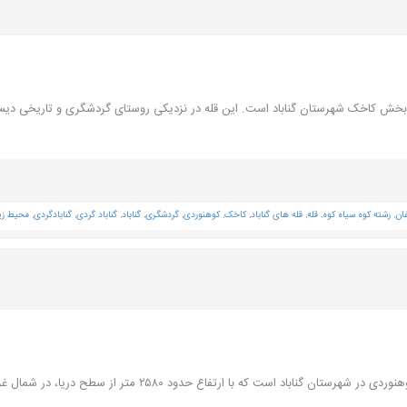
در بخش کاخک شهرستان گناباد است. این قله در نزدیکی روستای گردشگری و تاریخی دیس
ان
,
رشته کوه سیاه کوه
,
قله
,
قله های گناباد
,
کاخک
,
کوهنوردی
,
گردشگری
,
گناباد
,
گناباد گردی
,
گنابادگردی
,
محیط ز
قله تیرماهی کاخک گناباد یکی از بکرترین مقاصد طبیعت‌گردی و کوهنوردی در شهرستان گناباد است که با ارتفاع حدود ۲۵۸۰ متر از سطح دریا