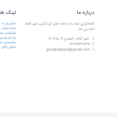
درباره ما
لینک ها
گنابادگردی شما را با جاذبه های گردشگری شهر گناباد
مشتریان ما
نمایه شرکت
آشنا می کند .
اپلیکیشن موب
راه حل وردپ
شهر گناباد، المهدی 9، پلاک 12
پشتیبانی مش
09031636833
منابع رایگان
gonabadgardi@gmail.com