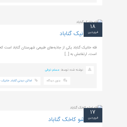
۱۸
قله خانیک گناباد
فروردین
قله خانیک گناباد یکی از جاذبه‌های طبیعی شهرستان گناباد است که ب
است، ارتفاعش به […]
نوشته شده توسط:
مسلم ذوقی
بدون دیدگاه
اماکن دیدنی گناباد
,
خانیک
,
ط
۱۷
قله لوشو کاخک گناباد
فروردین