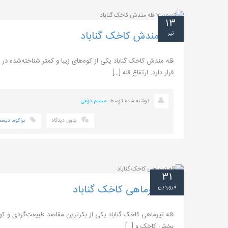
۱۳
قله مندش کاخک گناباد
تیر
قله مندش کاخک گناباد یکی از کوه‌های زیبا و کمتر شناخته‌شده 
قرار دارد. ارتفاع قله […]
نوشته شده توسط:
مسلم ذوقی
بدون دیدگاه
براکوه
,
دیسف
۳۱
قله تیرماهی کاخک گناباد
فروردین
بخش کاخک و […]