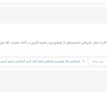
گر به دنبال تجربه‌ای منحصربه‌فرد از کوهنوردی و طبیعت‌گردی در گناباد هستید. قله نورو
بدون دیدگاه
طبیعتگردی
,
قله
,
کوهنوردی
,
گردشگری
,
گناباد
,
گناباد گردی
,
گنابادگردی
,
گیسور
,
گیسور گ