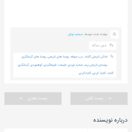
نوشته شده توسط:
مسلم ذوقی
بدون دیدگاه
اماکن تاریخی گناباد
,
درب صوفه
,
روستا های تاریخی
,
روستا های گردشگری
,
روستای تاریخی زیبد
,
صخره نوردی
,
طبیعت
,
طبیعتگردی
,
کوهنوردی
,
گردشگری
,
گناباد
,
گناباد گردی
,
گنابادگردی
پست قبلی
پست بعدی
درباره نویسنده