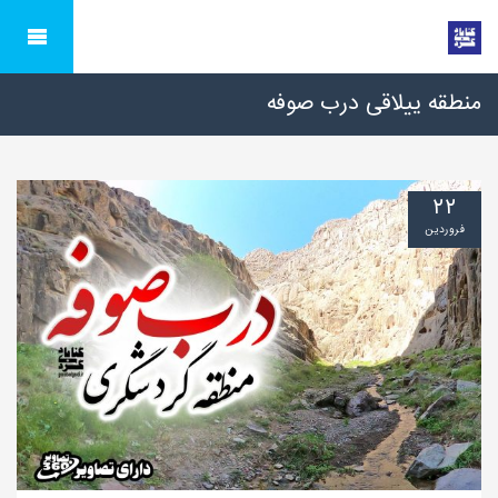
منطقه ییلاقی درب صوفه
۲۲
فروردین