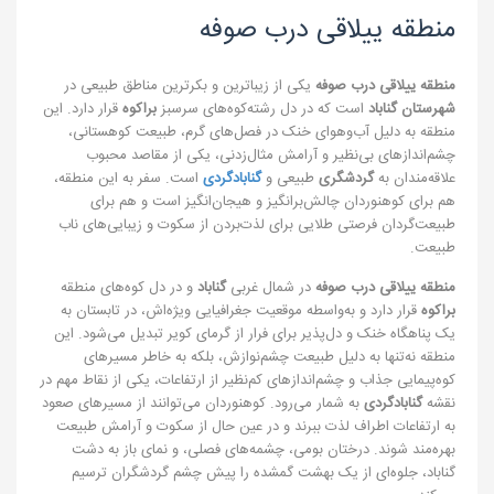
منطقه ییلاقی درب صوفه
منطقه ییلاقی درب صوفه
یکی از زیباترین و بکرترین مناطق طبیعی در
شهرستان گناباد
است که در دل رشته‌کوه‌های سرسبز
براکوه
قرار دارد. این
منطقه به دلیل آب‌وهوای خنک در فصل‌های گرم، طبیعت کوهستانی،
چشم‌اندازهای بی‌نظیر و آرامش مثال‌زدنی، یکی از مقاصد محبوب
علاقه‌مندان به
گردشگری
طبیعی و
گنابادگردی
است. سفر به این منطقه،
هم برای کوهنوردان چالش‌برانگیز و هیجان‌انگیز است و هم برای
طبیعت‌گردان فرصتی طلایی برای لذت‌بردن از سکوت و زیبایی‌های ناب
طبیعت.
منطقه ییلاقی درب صوفه
در شمال غربی
گناباد
و در دل کوه‌های منطقه
براکوه
قرار دارد و به‌واسطه موقعیت جغرافیایی ویژه‌اش، در تابستان به
یک پناهگاه خنک و دل‌پذیر برای فرار از گرمای کویر تبدیل می‌شود. این
منطقه نه‌تنها به دلیل طبیعت چشم‌نوازش، بلکه به خاطر مسیرهای
کوه‌پیمایی جذاب و چشم‌اندازهای کم‌نظیر از ارتفاعات، یکی از نقاط مهم در
نقشه
گنابادگردی
به شمار می‌رود. کوهنوردان می‌توانند از مسیرهای صعود
به ارتفاعات اطراف لذت ببرند و در عین حال از سکوت و آرامش طبیعت
بهره‌مند شوند. درختان بومی، چشمه‌های فصلی، و نمای باز به دشت
گناباد، جلوه‌ای از یک بهشت گمشده را پیش چشم گردشگران ترسیم