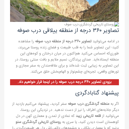
تصاویر ۳۶۰ درجه از منطقه ییلاقی درب صوفه
در ادامه می‌توانید
تصاویر ۳۶۰ درجه از منطقه درب صوفه
را مشاهده
کنید؛ این تصاویر شما را به قلب طبیعت و فضای زنده روستا می‌برند،
طوری‌که احساس می‌کنید هم‌اکنون در میان درختان و کوه‌های این
منطقه ایستاده‌اید. صدای پرندگان، نسیم ملایم و بافت سنتی روستا، در
این تصاویر به زیبایی ثبت شده‌اند و برای علاقه‌مندان به سفر مجازی و
تورهای واقعی، تجربه‌ای چشم‌نواز و الهام‌بخش خلق می‌کنند.
بزودی تصاویر ۳۶۰ درجه درب صوفه را در اینجا قرار خواهیم داد.
پیشنهاد گنابادگردی
اگر به
منطقه گردشگری درب صوفه
سفر کردید، پیشنهاد می‌کنیم بازدید از
دیگر جاذبه‌های اطراف را نیز از دست ندهید. در نزدیکی این روستا،
می‌توانید از
قلعه تاریخی زیبد
که نمادی از تمدن و معماری کهن در دل
کوهستان است دیدن کنید، یا سری به
روستای تاریخی گردشگری سنو
بزنید که با معماری پلکانی و چشمه‌های دائمی‌اش دل هر طبیعت‌گردی را